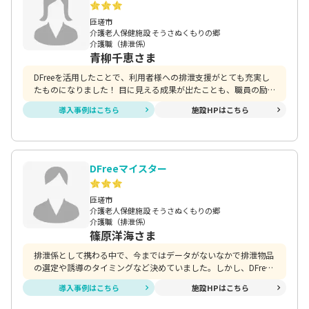
匝瑳市
介護老人保健施設 そうさぬくもりの郷
介護職（排泄係）
青柳千恵さま
DFreeを活用したことで、利用者様への排泄支援がとても充実し
たものになりました！ 目に見える成果が出たことも、職員の励
みになっていました。困った時は、サポートして頂き的確なアド
導入事例はこちら
施設HPはこちら
バイスをもらえたので計画的に継続することが出来ました。 老
健の施設目標である在宅復帰に向けて、有効な活用が出来たと思
います。また排泄トラブル(尿もれや頻尿)に対しても誘導時間や
排泄ケアの時間を変えることで自尊心を尊重した排泄支援が出来
たと思います。 今後もDFreeを活用し、利用者様に寄り添ったケ
DFreeマイスター
アを行っていきたいです。
匝瑳市
介護老人保健施設 そうさぬくもりの郷
介護職（排泄係）
篠原洋海さま
排泄係として携わる中で、今まではデータがないなかで排泄物品
の選定や誘導のタイミングなど決めていました。しかし、DFree
を活用したことでデータに基づいたケアが提供出来るようになり
導入事例はこちら
施設HPはこちら
利用者一人一人に合わせた排泄のタイミングで支援が出来るよう
になりました。また、DFreeを活用したことで、在宅復帰をされ