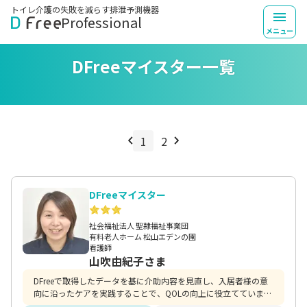
トイレ介護の失敗を
減らす排泄予測機器
TOP
医療・介護向け
DFreeマイスター一覧
Professional
メニュー
DFreeマイスター一覧
1
2
DFreeマイスター
社会福祉法人 聖隷福祉事業団
有料老人ホーム 松山エデンの園
看護師
山吹由紀子さま
DFreeで取得したデータを基に介助内容を見直し、入居者様の意
向に沿ったケアを実践することで、QOLの向上に役立てていま
す。