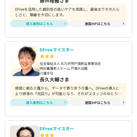
藤井隆義さま
DFreeを活用した個別性の高いケアを実践し、最後までその人ら
しさと、尊厳を大切にします。
導入事例はこちら
施設HPはこちら
DFreeマイスター
社会福祉法人 北九州市戸畑民生事業協会
特別養護老人ホーム 戸畑大谷園
介護主任
長久大輔さま
感覚に頼る介護から、データで寄り添う介護へ。DFreeの導入に
より排泄の『先回り』が可能となり、それがスタッフのゆとりと
安心、そして現場への新しい風となりました。これからもテクノ
導入事例はこちら
施設HPはこちら
ロジーを味方に、入所者様の尊厳を守る『攻めのケア』を実践し
ていきます。
DFreeマイスター