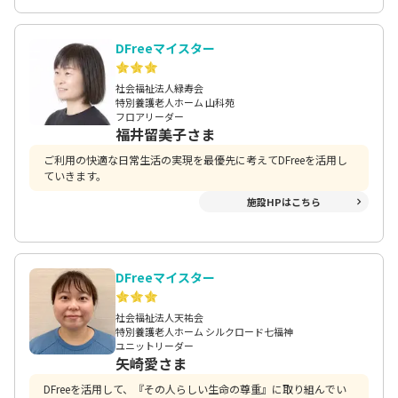
た利用者様の家族に対しての支援にも繋げられたのでDFreeがあ
って良かったなと思います。これからもDFreeを活用し利用者様1
人1人に合わせたケアが提供出来るように頑張って行きたいと思
DFreeマイスター
います！
社会福祉法人緑寿会
特別養護老人ホーム 山科苑
フロアリーダー
福井留美子さま
ご利用の快適な日常生活の実現を最優先に考えてDFreeを活用し
ていきます。
施設HPはこちら
DFreeマイスター
社会福祉法人天祐会
特別養護老人ホーム シルクロード七福神
ユニットリーダー
矢崎愛さま
DFreeを活用して、『その人らしい生命の尊重』に取り組んでい