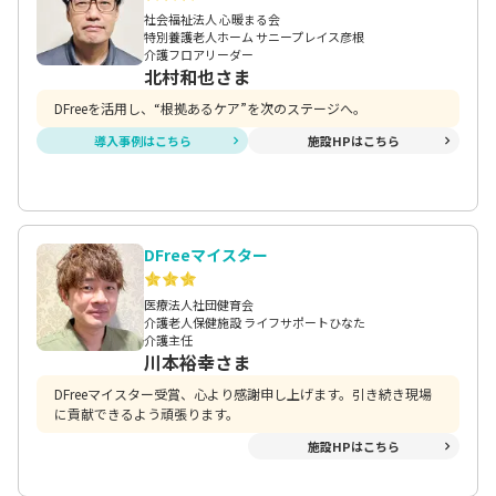
社会福祉法人 心暖まる会
特別養護老人ホーム サニープレイス彦根
介護フロアリーダー
北村和也さま
DFreeを活用し、“根拠あるケア”を次のステージへ。
導入事例はこちら
施設HPはこちら
DFreeマイスター
医療法人社団健育会
介護老人保健施設 ライフサポートひなた
介護主任
川本裕幸さま
DFreeマイスター受賞、心より感謝申し上げます。引き続き現場
に貢献できるよう頑張ります。
施設HPはこちら