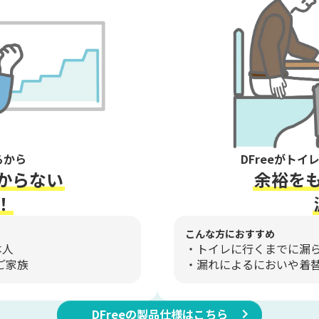
るから
DFreeがト
からない
余裕を
！
こんな方におすすめ
本人
トイレに行くまでに漏
ご家族
漏れによるにおいや着
DFreeの製品仕様はこちら