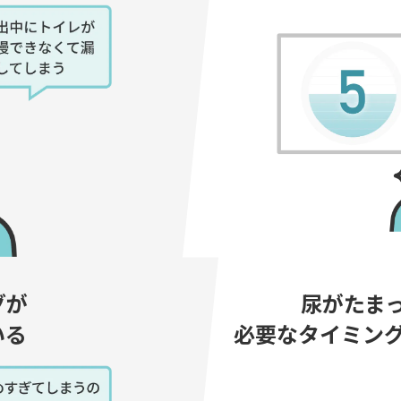
グが
尿がたま
いる
必要なタイミン