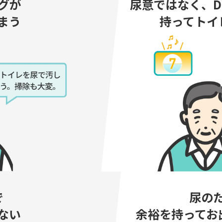
グが
尿意ではなく、D
まう
持ってトイ
で
尿の
ない
余裕を持ってお