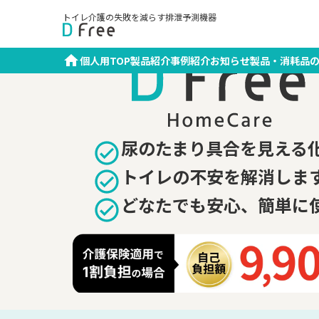
トイレ介護の失敗を減らす排泄予測機器
在宅介護のトイレのお困りご
個人用TOP
製品紹介
事例紹介
お知らせ
製品・消耗品
尿のたまり具合を見える
トイレの不安を解消しま
どなたでも安心、簡単に