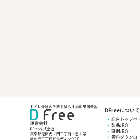
トイレ介護の失敗を減らす排泄予測機器
DFreeについて
総合トップペ
運営会社
製品紹介
DFree株式会社
事例紹介
東京都港区虎ノ門三丁目１番１号
資料ダウンロ
虎の門三丁目ビルディング1F