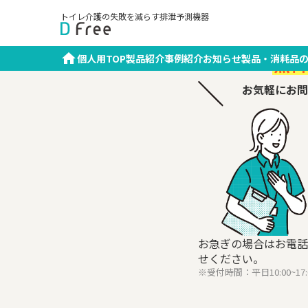
TOP
個人向け
お問い合わせ
トイレ介護の失敗を減らす排泄予測機器
個人用TOP
製品紹介
事例紹介
お知らせ
製品・消耗品
無料
お気軽にお問
お急ぎの場合はお電話
せください。
※受付時間：平日10:00~1