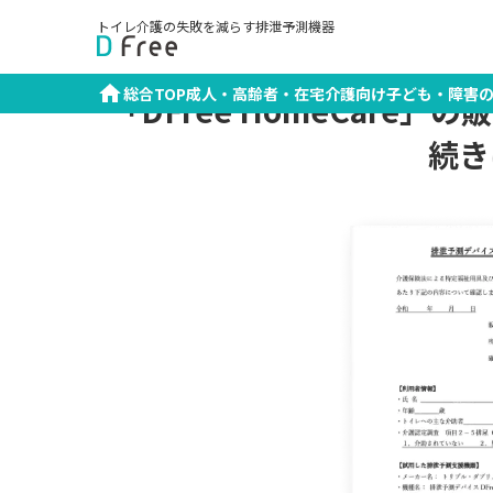
TOP
資料ダウンロード
在宅介護向け資料
トイレ介護の失敗を減らす排泄予測機器
総合TOP
成人・高齢者・在宅介護向け
子ども・障害
「DFree HomeCare
続き