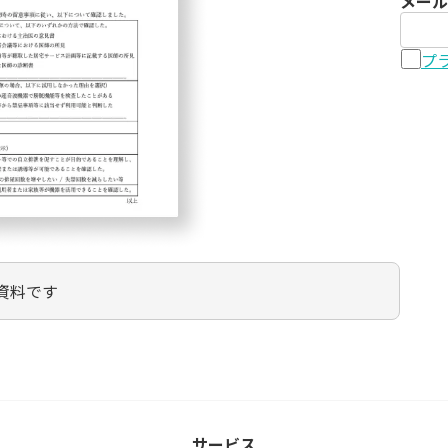
メール
プ
F資料です
サービス