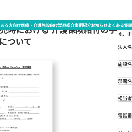
のある方向け
医療・介護施設向け
製品紹介
事例紹介
お知らせ
よくある質
下記フ
」の販売時における 介護保険給付の手
る」ボ
について
法人名
施設名
部署名
担当者
電話番