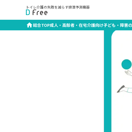
TOP
お知らせ一覧
CareTEX福岡'26に出展し
トイレ介護の失敗を減らす排泄予測機器
総合TOP
成人・高齢者・在宅介護向け
子ども・障害