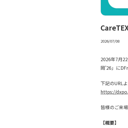
CareT
2026/07/08
2026年7月
岡'26」にD
下記のURL
https://dxpo
皆様のご来場
【概要】