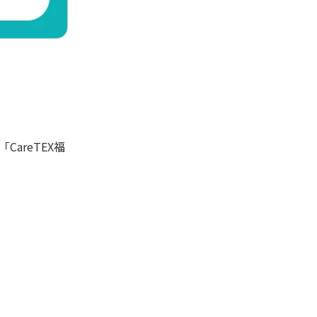
areTEX福