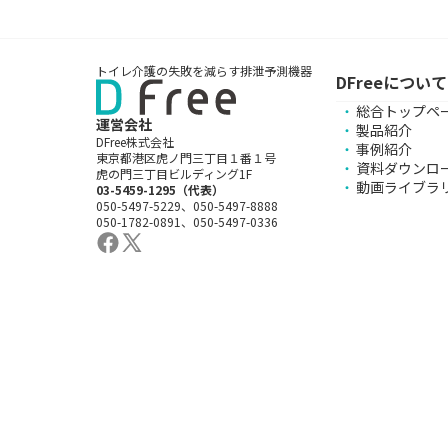
トイレ介護の失敗を減らす排泄予測機器
DFreeについて
総合トップペ
運営会社
製品紹介
DFree株式会社
事例紹介
東京都港区虎ノ門三丁目１番１号
資料ダウンロ
虎の門三丁目ビルディング1F
動画ライブラ
03-5459-1295（代表）
050-5497-5229、050-5497-8888
050-1782-0891、050-5497-0336