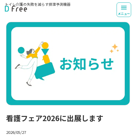
トイレ介護の失敗を
減らす排泄予測機器
TOP
お知らせ一覧
看護フェア2026に出展します
メニュー
看護フェア2026に出展します
2026/05/27