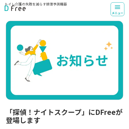
トイレ介護の失敗を
減らす排泄予測機器
TOP
お知らせ一覧
「探偵！ナイトスクープ」にDFreeが
メニュー
「探偵！ナイトスクープ」にDFreeが
登場します