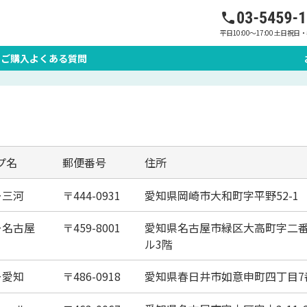
愛知県
平日10:00～17:00 土日祝
のご購入
よくある質問
プ名
郵便番号
住所
ー三河
444-0931
愛知県岡崎市大和町字平野52-1
ー名古屋
459-8001
愛知県名古屋市緑区大高町字二番割
ル3階
ー愛知
486-0918
愛知県春日井市如意申町四丁目7