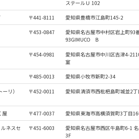
ステールＵ 102
ダ
441-8111
愛知県豊橋市江島町145-2
453-0847
愛知県名古屋市中村区岩上町93
93GIMUCO B
454-0981
愛知県名古屋市中川区吉津4-21
室
485-0013
愛知県小牧市新町2-34
（トーリ）
452-0011
愛知県清須市西枇杷島町城並2丁目
く屋
477-0037
愛知県東海市高横須賀町3丁目1
ェルネスセ
451-6003
愛知県名古屋市西区牛島町6-1 
3F