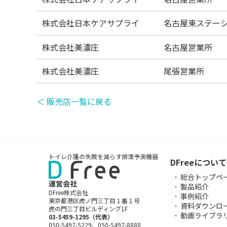
株式会社日本ケアサプライ
名古屋東ステー
株式会社美濃庄
名古屋営業所
株式会社美濃庄
尾張営業所
＜ 販売店一覧に戻る
トイレ介護の失敗を減らす排泄予測機器
DFreeについて
総合トップペ
運営会社
製品紹介
DFree株式会社
事例紹介
東京都港区虎ノ門三丁目１番１号
資料ダウンロ
虎の門三丁目ビルディング1F
動画ライブラ
03-5459-1295（代表）
050-5497-5229、050-5497-8888