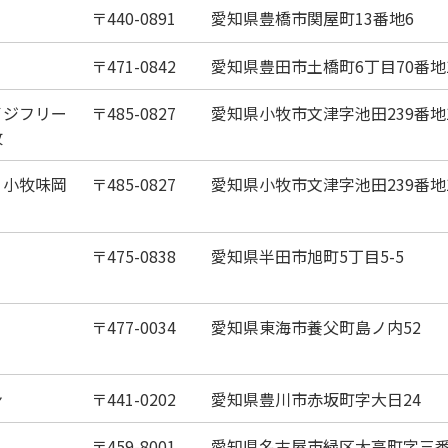
440-0891
愛知県豊橋市関屋町13番地6
471-0842
愛知県豊田市土橋町6丁目70番地
イジフリー
485-0827
愛知県小牧市文津字池田239番地
牧
 小牧味岡
485-0827
愛知県小牧市文津字池田239番地
475-0838
愛知県半田市旭町5丁目5-5
477-0034
愛知県東海市養父町島ノ内52
ン
441-0202
愛知県豊川市赤坂町字大日24
459-8001
愛知県名古屋市緑区大高町字三番