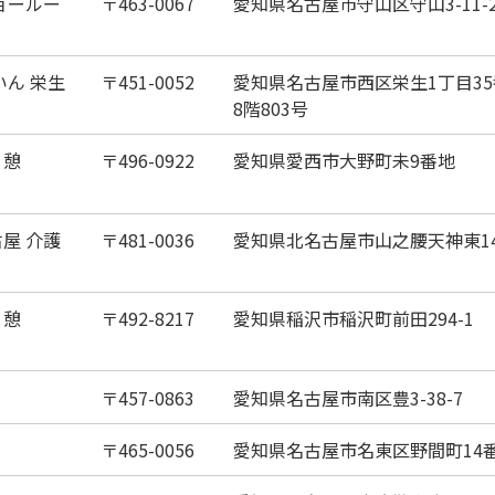
ョールー
463-0067
愛知県名古屋市守山区守山3-11-2
いん 栄生
451-0052
愛知県名古屋市西区栄生1丁目35
8階803号
 憩
496-0922
愛知県愛西市大野町未9番地
屋 介護
481-0036
愛知県北名古屋市山之腰天神東14
 憩
492-8217
愛知県稲沢市稲沢町前田294-1
457-0863
愛知県名古屋市南区豊3-38-7
465-0056
愛知県名古屋市名東区野間町14